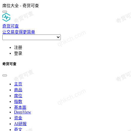
席位大全 - 奇货可查
奇货可查
让交易变得更简单
注册
登录
奇货可查
主页
商品
席位
指数
基本面
DeepView
资金
AI研报
奇文