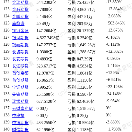
122
-13.859%
金瑞期货
544.2302亿
亏损 75.4257亿
123
+12.864%
金石期货
3.7800亿
盈利 4,862.71万
124
+2.085%
金鹏期货
2.1464亿
盈利 447.51万
125
+503.846%
鑫鼎盛
40.49万
盈利 203.98万
126
+13.675%
铜冠金源
147.2604亿
盈利 20.1379亿
127
-0.182%
银河期货
4,527.7498亿
亏损 8.2540亿
128
-0.112%
锦泰期货
147.2737亿
亏损 1,649.26万
129
+12.502%
长城期货
1.0308亿
盈利 1,288.67万
130
-0.893%
长安期货
9.4893亿
亏损 847.39万
131
-1.416%
长江期货
323.6717亿
亏损 4.5834亿
132
+13.9%
首创京都
12.9787亿
盈利 1.8041亿
133
+6.941%
首创期货
16.0651亿
盈利 1.1150亿
134
+22.126%
宁证期货
5.9952亿
盈利 1.3265亿
135
-34.146%
先锋期货
25.1590亿
亏损 8.5907亿
136
-9.954%
瑞银期货
627.5120亿
亏损 62.4620亿
137
0%
云财富期货
0.00万
亏损 1,518.37万
138
0%
中电投
0.00万
亏损 0.25万
139
-3.839%
中银期货
483.2550亿
亏损 18.5504亿
140
+1.798%
财信期货
62.1996亿
盈利 1.1185亿