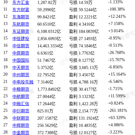
10
-1.133%
东方汇金
1,287.82万
亏损 14.59万
11
-100.38%
东方财富
59.2990亿
亏损 59.5244亿
12
+12.241%
东海期货
99.8421亿
盈利 12.2221亿
13
+7.158%
东航期货
60.6510亿
盈利 4.3416亿
14
+3.014%
东证期货
6,108.0312亿
盈利 184.0839亿
15
-0.95%
中信建投
2,856.6993亿
亏损 27.1493亿
16
-0.513%
中信期货
14,463.3334亿
亏损 74.1846亿
17
-26.768%
中原期货
6.6361亿
亏损 1.7763亿
18
-15.707%
中国国际
51.7467亿
亏损 8.1277亿
19
-6.856%
中天期货
5.3752亿
亏损 3,685.13万
20
+15.164%
中州期货
22.7952亿
盈利 3.4567亿
21
-6.546%
中电投先融
7.3146亿
亏损 4,788.16万
22
-1.715%
中粮期货
1,773.8492亿
亏损 30.4177亿
23
+11.599%
中航期货
27.0044亿
盈利 3.1323亿
24
+0.824%
中融汇信
17.2644亿
盈利 1,422.28万
25
-261.181%
中衍期货
825.01万
亏损 2,154.77万
26
+63.329%
中财期货
207.1587亿
盈利 131.1924亿
27
+4.086%
中辉期货
256.5629亿
盈利 10.4835亿
28
-3.223%
中金期货
372.7388亿
亏损 12.0127亿