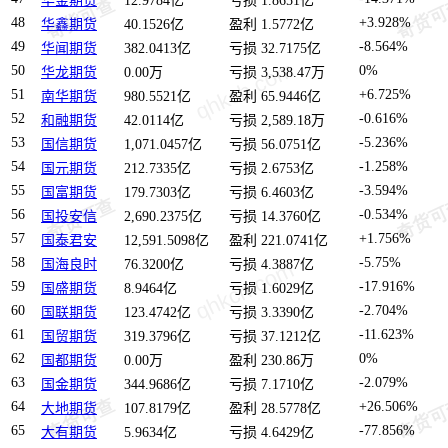
华金期货
12.9784亿
亏损 1.8651亿
48
+3.928%
华鑫期货
40.1526亿
盈利 1.5772亿
49
-8.564%
华闻期货
382.0413亿
亏损 32.7175亿
50
0%
华龙期货
0.00万
亏损 3,538.47万
51
+6.725%
南华期货
980.5521亿
盈利 65.9446亿
52
-0.616%
和融期货
42.0114亿
亏损 2,589.18万
53
-5.236%
国信期货
1,071.0457亿
亏损 56.0751亿
54
-1.258%
国元期货
212.7335亿
亏损 2.6753亿
55
-3.594%
国富期货
179.7303亿
亏损 6.4603亿
56
-0.534%
国投安信
2,690.2375亿
亏损 14.3760亿
57
+1.756%
国泰君安
12,591.5098亿
盈利 221.0741亿
58
-5.75%
国海良时
76.3200亿
亏损 4.3887亿
59
-17.916%
国盛期货
8.9464亿
亏损 1.6029亿
60
-2.704%
国联期货
123.4742亿
亏损 3.3390亿
61
-11.623%
国贸期货
319.3796亿
亏损 37.1212亿
62
0%
国都期货
0.00万
盈利 230.86万
63
-2.079%
国金期货
344.9686亿
亏损 7.1710亿
64
+26.506%
大地期货
107.8179亿
盈利 28.5778亿
65
-77.856%
大有期货
5.9634亿
亏损 4.6429亿