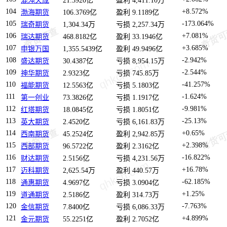
混沌天成
21.3920亿
盈利 4,411.10万
104
+8.572%
渤海期货
106.3769亿
盈利 9.1189亿
105
-173.064%
瑞奇期货
1,304.34万
亏损 2,257.34万
106
+7.081%
瑞达期货
468.8182亿
盈利 33.1946亿
107
+3.685%
申银万国
1,355.5439亿
盈利 49.9496亿
108
-2.942%
盛达期货
30.4387亿
亏损 8,954.15万
109
-2.544%
神华期货
2.9323亿
亏损 745.85万
110
-41.257%
福能期货
12.5563亿
亏损 5.1803亿
111
-1.624%
第一创业
73.3826亿
亏损 1.1917亿
112
-9.981%
红塔期货
18.0845亿
亏损 1.8051亿
113
-25.13%
英大期货
2.4520亿
亏损 6,161.83万
114
+0.65%
西南期货
45.2524亿
盈利 2,942.85万
115
+2.398%
西部期货
96.5722亿
盈利 2.3162亿
116
-16.822%
财达期货
2.5156亿
亏损 4,231.56万
117
+16.78%
迈科期货
2,625.54万
盈利 440.57万
118
-62.185%
通惠期货
4.9697亿
亏损 3.0904亿
119
+1.25%
道通期货
2.5186亿
盈利 314.73万
120
-7.763%
金信期货
7.8400亿
亏损 6,086.33万
121
+4.899%
金元期货
55.2251亿
盈利 2.7052亿