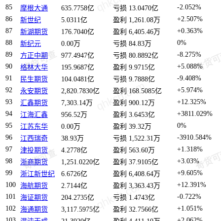
85
-2.052%
摩根大通
635.7758亿
亏损 13.0470亿
86
+2.507%
新世纪
5.0311亿
盈利 1,261.08万
87
+0.363%
新湖期货
176.7040亿
盈利 6,405.46万
88
0%
新纪元
0.00万
亏损 84.83万
89
-8.275%
方正中期
977.4947亿
亏损 80.8892亿
90
+5.088%
格林大华
195.9687亿
盈利 9.9715亿
91
-9.408%
民生期货
104.0481亿
亏损 9.7888亿
92
+5.974%
永安期货
2,820.7830亿
盈利 168.5085亿
93
+12.325%
汇鑫期货
7,303.14万
盈利 900.12万
94
+3811.029%
江海汇鑫
956.52万
盈利 3.6453亿
95
0%
江苏东华
0.00万
盈利 39.32万
96
-3910.584%
江西瑞奇
38.93万
亏损 1,522.31万
97
+1.318%
津投期货
4.2778亿
盈利 563.60万
98
+3.03%
浙商期货
1,251.0220亿
盈利 37.9105亿
99
+9.605%
浙江新世纪
6.6726亿
盈利 6,408.64万
100
+12.391%
海航期货
2.7144亿
盈利 3,363.43万
101
-0.722%
海证期货
204.2735亿
亏损 1.4743亿
102
+1.051%
海通期货
3,117.5975亿
盈利 32.7566亿
103
+2.062%