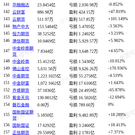
141
-0.852%
华融融达
23.8454亿
亏损 2,030.98万
142
+47.819%
云财富
886.98万
盈利 424.15万
143
+101.149%
云期货
511.97万
盈利 517.85万
144
-3.563%
物产中大
153.5484亿
亏损 5.4705亿
145
+3.219%
恒力期货
38.5252亿
盈利 1.2402亿
146
+5.902%
港信期货
10.0469亿
盈利 5,929.57万
中金岭南期
147
+4.657%
7.8344亿
盈利 3,648.72万
货
148
-10.012%
中金岭南
15.4121亿
亏损 1.5430亿
149
-170.936%
佛山金控
5,631.50万
亏损 9,626.26万
150
-4.519%
中泰期货
1,223.1025亿
亏损 55.2758亿
151
+1.643%
中金财富
1,072.1662亿
盈利 17.6106亿
152
-65.878%
齐盛期货
37.1836亿
亏损 24.4959亿
153
-12.694%
紫金天风
130.0012亿
亏损 16.5026亿
154
0%
磐石金融
0.00万
亏损 789.60万
国新国证期
155
+18.289%
5.1850亿
盈利 9,482.89万
货
156
+18.413%
国新国证
17.6292亿
盈利 3.2460亿
157
+7.371%
正信期货
29.5509亿
盈利 2.1781亿