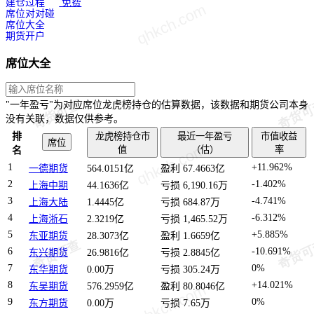
建仓过程
免费
席位对对碰
席位大全
期货开户
席位大全
"一年盈亏"为对应席位龙虎榜持仓的估算数据，该数据和期货公司本身
没有关联，数据仅供参考。
排
龙虎榜持仓市
最近一年盈亏
市值收益
席位
值
（估）
率
名
1
+11.962%
一德期货
564.0151亿
盈利 67.4663亿
2
-1.402%
上海中期
44.1636亿
亏损 6,190.16万
3
-4.741%
上海大陆
1.4445亿
亏损 684.87万
4
-6.312%
上海浙石
2.3219亿
亏损 1,465.52万
5
+5.885%
东亚期货
28.3073亿
盈利 1.6659亿
6
-10.691%
东兴期货
26.9816亿
亏损 2.8845亿
7
0%
东华期货
0.00万
亏损 305.24万
8
+14.021%
东吴期货
576.2959亿
盈利 80.8046亿
9
0%
东方期货
0.00万
亏损 7.65万