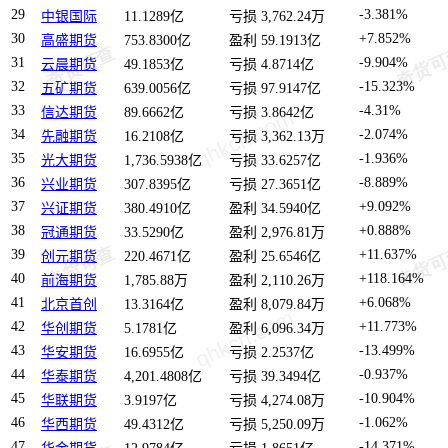
29
-3.381%
中银国际
11.1289亿
亏损 3,762.24万
30
+7.852%
高盛期货
753.8300亿
盈利 59.1913亿
31
-9.904%
云晨期货
49.1853亿
亏损 4.8714亿
32
-15.323%
五矿期货
639.0056亿
亏损 97.9147亿
33
-4.31%
信达期货
89.6662亿
亏损 3.8642亿
34
-2.074%
先融期货
16.2108亿
亏损 3,362.13万
35
-1.936%
光大期货
1,736.5938亿
亏损 33.6257亿
36
-8.889%
兴业期货
307.8395亿
亏损 27.3651亿
37
+9.092%
兴证期货
380.4910亿
盈利 34.5940亿
38
+0.888%
冠通期货
33.5290亿
盈利 2,976.81万
39
+11.637%
创元期货
220.4671亿
盈利 25.6546亿
40
+118.164%
前海期货
1,785.88万
盈利 2,110.26万
41
+6.068%
北京首创
13.3164亿
盈利 8,079.84万
42
+11.773%
华创期货
5.1781亿
盈利 6,096.34万
43
-13.499%
华安期货
16.6955亿
亏损 2.2537亿
44
-0.937%
华泰期货
4,201.4808亿
亏损 39.3494亿
45
-10.904%
华联期货
3.9197亿
亏损 4,274.08万
46
-1.062%
华西期货
49.4312亿
亏损 5,250.09万
47
-14.371%