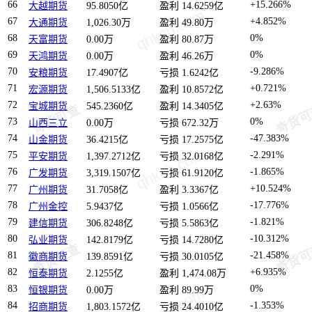
66
+15.266%
大越期货
95.8050亿
盈利 14.6259亿
67
+4.852%
大通期货
1,026.30万
盈利 49.80万
68
0%
天富期货
0.00万
盈利 80.87万
69
0%
天鸿期货
0.00万
盈利 46.26万
70
-9.286%
安粮期货
17.4907亿
亏损 1.6242亿
71
+0.721%
宏源期货
1,506.5133亿
盈利 10.8572亿
72
+2.63%
宝城期货
545.2360亿
盈利 14.3405亿
73
0%
山西三立
0.00万
亏损 672.32万
74
-47.383%
山金期货
36.4215亿
亏损 17.2575亿
75
-2.291%
平安期货
1,397.2712亿
亏损 32.0168亿
76
-1.865%
广发期货
3,319.1507亿
亏损 61.9120亿
77
+10.524%
广州期货
31.7058亿
盈利 3.3367亿
78
-17.776%
广州金控
5.9437亿
亏损 1.0566亿
79
-1.821%
建信期货
306.8248亿
亏损 5.5863亿
80
-10.312%
弘业期货
142.8179亿
亏损 14.7280亿
81
-21.458%
徽商期货
139.8591亿
亏损 30.0105亿
82
+6.935%
恒泰期货
2.1255亿
盈利 1,474.08万
83
0%
恒银期货
0.00万
盈利 89.99万
84
-1.353%
招商期货
1,803.1572亿
亏损 24.4010亿