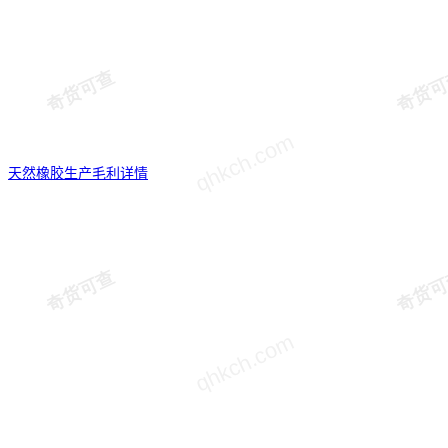
天然橡胶生产毛利详情