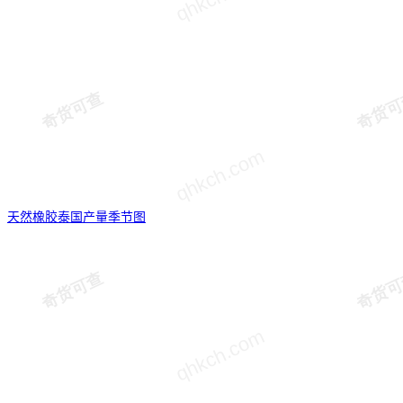
天然橡胶泰国产量季节图