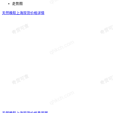
走势图
天然橡胶上海现货价格详情