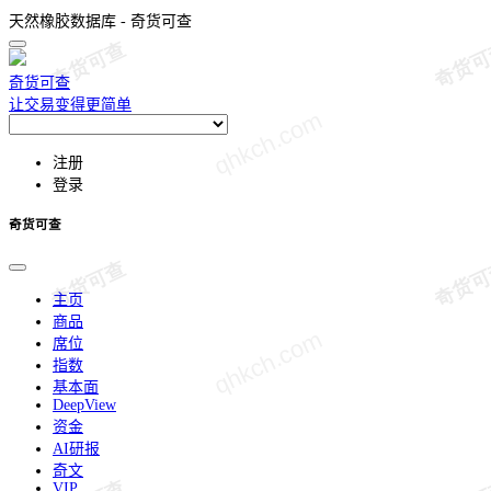
天然橡胶数据库 - 奇货可查
奇货可查
让交易变得更简单
注册
登录
奇货可查
主页
商品
席位
指数
基本面
DeepView
资金
AI研报
奇文
VIP