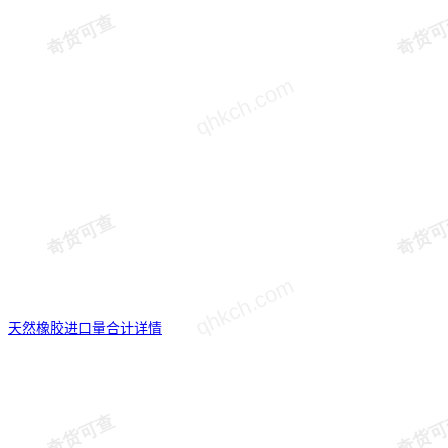
天然橡胶进口量合计详情